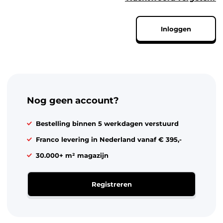
Speelgoed & vrije tijd
Inloggen
Mode & verzorging
Kantoor & school
Feest & seizoen
Dier, tuin & klussen
Nog geen account?
Bestelling binnen 5 werkdagen verstuurd
Franco levering in Nederland vanaf € 395,-
30.000+ m² magazijn
Registreren