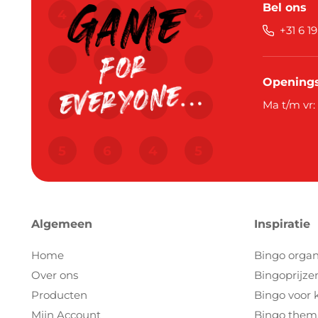
Bel ons
+31 6 1
Openings
Ma t/m vr:
Algemeen
Inspiratie
Home
Bingo organ
Over ons
Bingoprijze
Producten
Bingo voor 
Mijn Account
Bingo them