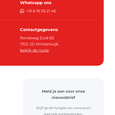
kerstdecoratie
Whatsapp ons
+31 6 19 05 21 46
Contactgegevens
Rondweg Zuid 85
7102 JD
Winterswijk
bekijk de route
pier
ouw
& labels
Meld je aan voor onze
nieuwsbrief
Blijf op de hoogte van nieuws en
speciale aanbiedingen.