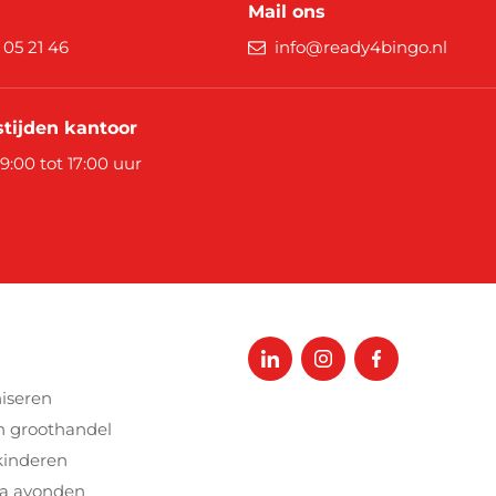
Halloween
Overige 
Mail ons
9 05 21 46
info@ready4bingo.nl
Oranje artikelen
Feest- & verkleedartikelen
tijden kantoor
 9:00 tot 17:00 uur
Cadeau accessoires
Tasjes
Inpakpa
Lint & t
Kaarten 
Stickers
iseren
n groothandel
kinderen
a avonden