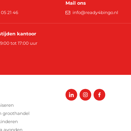
Halloween
Overige 
Mail ons
9 05 21 46
info@ready4bingo.nl
Oranje artikelen
Feest- & verkleedartikelen
tijden kantoor
 9:00 tot 17:00 uur
Cadeau accessoires
Tasjes
Inpakpa
Lint & t
Kaarten 
Stickers
iseren
n groothandel
kinderen
a avonden