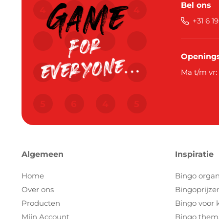
Bel ons
+31 6 1
Openings
Ma t/m vr:
Algemeen
Inspiratie
Home
Bingo organ
Over ons
Bingoprijze
Producten
Bingo voor 
Mijn Account
Bingo them