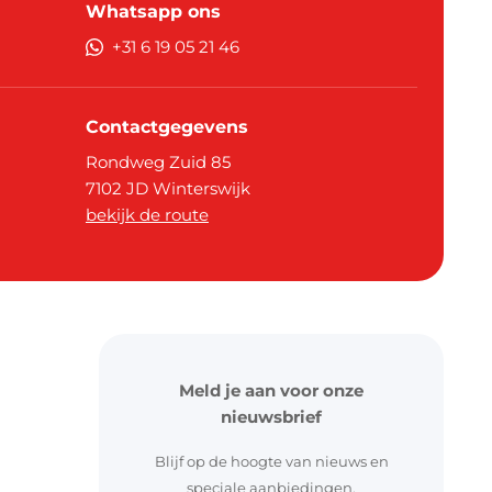
kerstdecoratie
Whatsapp ons
+31 6 19 05 21 46
Contactgegevens
Rondweg Zuid 85
7102 JD
Winterswijk
bekijk de route
pier
ouw
& labels
Meld je aan voor onze
nieuwsbrief
Blijf op de hoogte van nieuws en
speciale aanbiedingen.