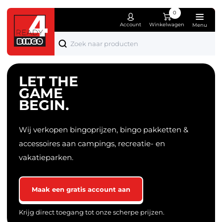
0
Account
Winkelwagen
Menu
Producten
Over ons
Bi
Wo
El
Spe
Mo
Ka
Fe
Die
Bekijk alle producten
Wie zijn wij
Tot 1
Woon
Appa
Spee
Sier
Kant
Kers
Dier
LET THE
GAME
Nieuwe producten
Nieuwsblog
1 tot
Koke
Comp
Knuf
Kledi
Schr
Sint
Tuin
BEGIN.
Bingo pakketten
Contact
2 tot
Meub
Boe
Lich
Pase
Klus
Wij verkopen bingoprijzen, bingo pakketten &
Bingo accessoires
Verl
Puzz
Valen
accessoires aan campings, recreatie- en
Bingo hoofdprijzen
Hobb
Hall
vakatieparken.
Bingo troostprijzen
Sport
Oran
Maak een gratis account aan
Wonen, koken & huishouden
Fees
Krijg direct toegang tot onze scherpe prijzen.
Elektronica
Cade