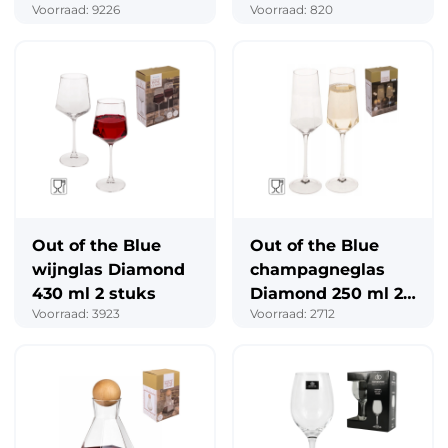
Voorraad: 9226
Voorraad: 820
Out of the Blue
Out of the Blue
wijnglas Diamond
champagneglas
430 ml 2 stuks
Diamond 250 ml 2
Voorraad: 3923
Voorraad: 2712
stuks