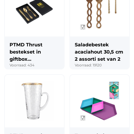
PTMD Thrust
Saladebestek
bestekset in
acaciahout 30,5 cm
giftbox
2 assorti set van 2
Voorraad: 434
Voorraad: 19120
goudkleurig set
van 3