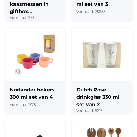
kaasmessen in
ml set van 3
giftbox
Voorraad: 25255
Voorraad: 325
goudkleurig set
van 3
Norlander bekers
Dutch Rose
300 ml set van 4
drinkglas 330 ml
set van 2
Voorraad: 1378
Voorraad: 6216