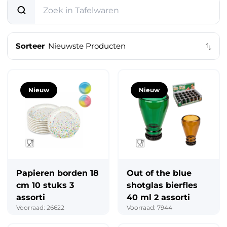
Speelgoed & vrije tijd
Mode & verzorging
Sorteer
Kantoor & school
Feest & seizoen
Nieuw
Nieuw
Dier, tuin & klussen
Papieren borden 18
Out of the blue
cm 10 stuks 3
shotglas bierfles
assorti
40 ml 2 assorti
Voorraad: 26622
Voorraad: 7944