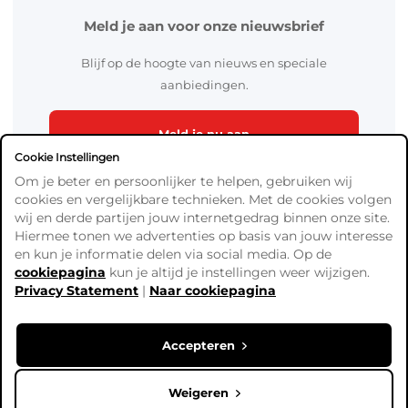
Meld je aan voor onze nieuwsbrief
Blijf op de hoogte van nieuws en speciale
aanbiedingen.
Meld je nu aan
Cookie Instellingen
Om je beter en persoonlijker te helpen, gebruiken wij
cookies en vergelijkbare technieken. Met de cookies volgen
wij en derde partijen jouw internetgedrag binnen onze site.
Hiermee tonen we advertenties op basis van jouw interesse
en kun je informatie delen via social media. Op de
cookiepagina
kun je altijd je instellingen weer wijzigen.
Algemene Voorwaarden
Privacy Statement
|
Naar cookiepagina
Verzend- en betaalinformatie
Privacy Policy
Cookies
Accepteren
Copyright © Ready4Bingo. Alle prijzen zijn exclusief BTW,
tenzij anders vermeld.
Weigeren