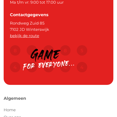
Ma t/m vr: 9:00 tot 17:00 uur
Contactgegevens
Rondweg Zuid 85
7102 JD
Winterswijk
bekijk de route
Algemeen
Home