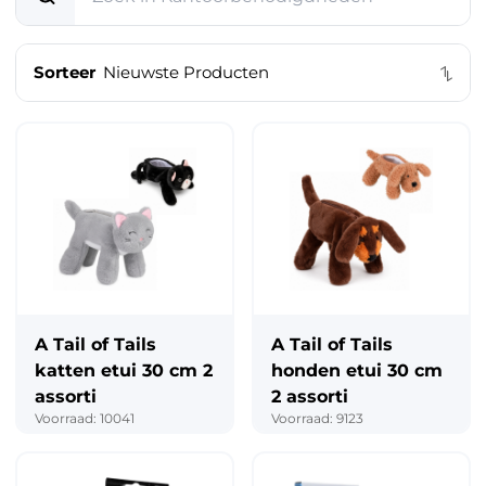
Speelgoed & vrije tijd
Sorteer
Mode & verzorging
Kantoor & school
Feest & seizoen
Dier, tuin & klussen
A Tail of Tails
A Tail of Tails
katten etui 30 cm 2
honden etui 30 cm
assorti
2 assorti
Voorraad: 10041
Voorraad: 9123