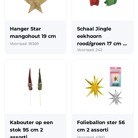
Hanger Star
Schaal Jingle
mangohout 19 cm
eekhoorn
rood/groen 17 cm 2
Voorraad: 18369
Voorraad: 242
assorti
Kabouter op een
Folieballon ster 56
stok 95 cm 2
cm 2 assorti
assorti
Voorraad: 4360