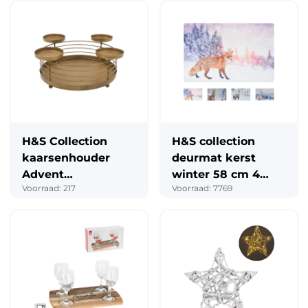
H&S Collection
H&S collection
kaarsenhouder
deurmat kerst
Advent
winter 58 cm 4
Voorraad: 217
Voorraad: 7769
goudkleurig 32 cm
assorti