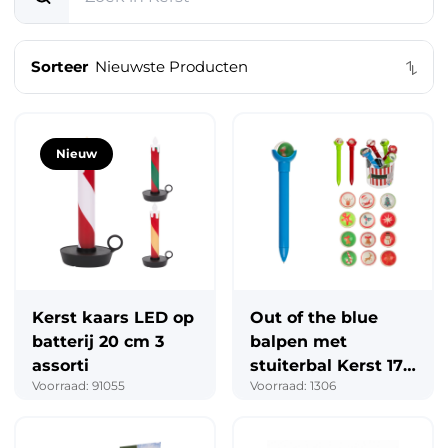
Speelgoed & vrije tijd
Sorteer
Mode & verzorging
Kantoor & school
Feest & seizoen
Nieuw
Dier, tuin & klussen
Kerst kaars LED op
Out of the blue
batterij 20 cm 3
balpen met
assorti
stuiterbal Kerst 17
Voorraad: 91055
Voorraad: 1306
cm assorti