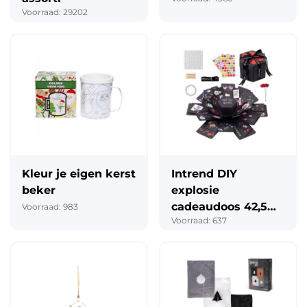
Voorraad: 29202
Kleur je eigen kerst
Intrend DIY
beker
explosie
cadeaudoos 42,5
Voorraad: 983
Voorraad: 637
cm