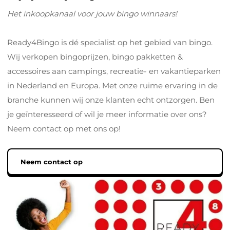
Het inkoopkanaal voor jouw bingo winnaars!
Speelgoed & vrije tijd
Mode & verzorging
Ready4Bingo is dé specialist op het gebied van bingo.
Wij verkopen bingoprijzen, bingo pakketten &
Kantoor & school
accessoires aan campings, recreatie- en vakantieparken
Feest & seizoen
in Nederland en Europa. Met onze ruime ervaring in de
Dier, tuin & klussen
branche kunnen wij onze klanten echt ontzorgen. Ben
je geïnteresseerd of wil je meer informatie over ons?
Neem contact op met ons op!
Neem contact op