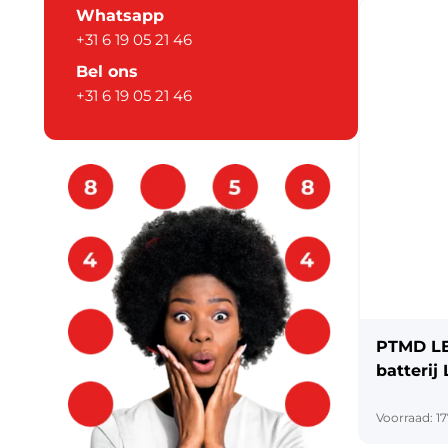
Whatsapp
+31 6 19 05 21 46
Bel ons
+31 6 19 05 21 46
PTMD LE
batterij 
cm
Voorraad: 1