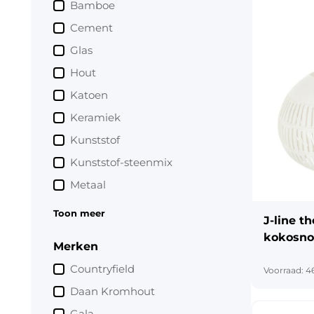
Bamboe
Cement
Glas
Hout
Katoen
Keramiek
Kunststof
Kunststof-steenmix
Metaal
Toon meer
J-line t
kokosnoo
Merken
assorti
Countryfield
Voorraad: 4
Daan Kromhout
Gala