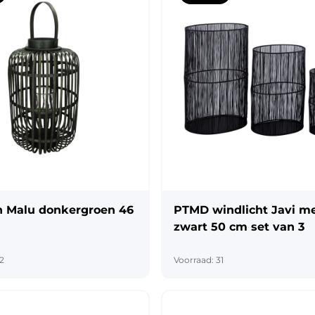
Halloween
Overige 
Oranje artikelen
Feest- & verkleedartikelen
Cadeau accessoires
Tasjes
Inpakpa
Lint & t
n Malu donkergroen 46
PTMD windlicht Javi me
Kaarten 
zwart 50 cm set van 3
Stickers
2
Voorraad: 31