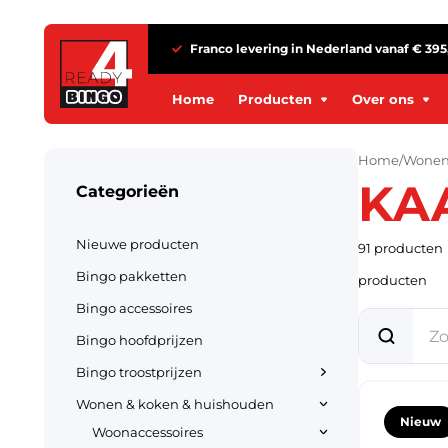
Franco levering in Nederland vanaf € 395
Home
Producten
Over ons
Producten
Over ons
Bekijk alle producten
Wie zijn wij
Bekijk alle producten
Wie zijn wij
Home
/
Wonen
KA
Nieuwe producten
Nieuwsblog
Categorieën
Nieuwe producten
Nieuwsblog
Bingo pakketten
Contact
Nieuwe producten
91
producten
Bingo pakketten
Contact
Bingo accessoires
Bingo pakketten
producten
Bingo accessoires
Bingo accessoires
Bingo hoofdprijzen
Bingo hoofdprijzen
Bingo hoofdprijzen
Bingo troostprijzen
Bingo troostprijzen
Wonen, koken & huishouden
Bingo troostprijzen
Wonen & koken & huishouden
Nieuw
Woonaccessoires
Elektronica