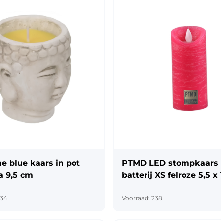
he blue kaars in pot
PTMD LED stompkaars
la 9,5 cm
batterij XS felroze 5,5 x
834
Voorraad: 238