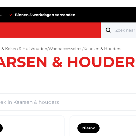
,-
Binnen 5 werkdagen verzonden
 & Koken & Huishouden
/
Woonaccessoires
/
Kaarsen & Houders
ARSEN & HOUDER
Tot 1 euro
Nieuw