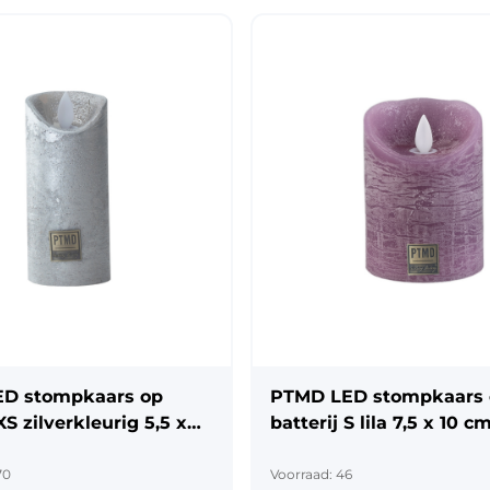
D stompkaars op
PTMD LED stompkaars
XS zilverkleurig 5,5 x
batterij S lila 7,5 x 10 c
70
Voorraad: 46