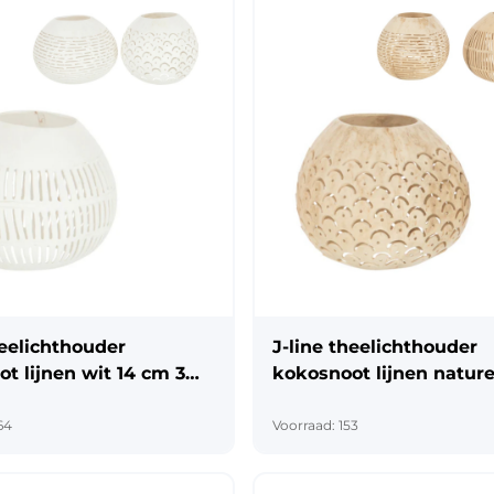
heelichthouder
J-line theelichthouder
t lijnen wit 14 cm 3
kokosnoot lijnen nature
3 assorti
64
Voorraad: 153