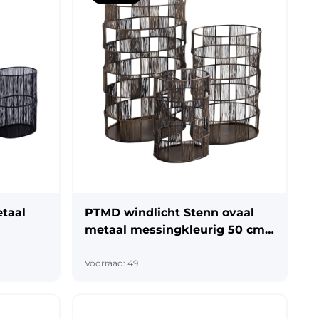
kerstdecoratie
pier
ouw
taal
PTMD windlicht Stenn ovaal
& labels
metaal messingkleurig 50 cm
set van 3
Voorraad: 49