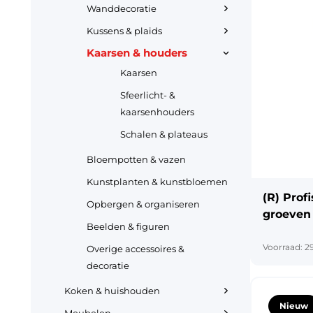
Wonen, koken & huishouden
Wanddecoratie
Speelgoed & vrije tijd
Kussens & plaids
Elektronica
Mode & verzorging
Kaarsen & houders
Kaarsen
Speelgoed & vrije tijd
Kantoor & school
Sfeerlicht- &
Feest & seizoen
Mode & verzorging
kaarsenhouders
Schalen & plateaus
Dier, tuin & klussen
Kantoor & school
Bloempotten & vazen
Feest & seizoen
Kunstplanten & kunstbloemen
(R) Pro
Opbergen & organiseren
Dier, tuin & klussen
groeven 
Beelden & figuren
Voorraad: 2
Overige accessoires &
decoratie
Koken & huishouden
Nieuw