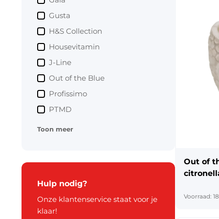
Gusta
H&S Collection
Housevitamin
J-Line
Out of the Blue
Profissimo
PTMD
Toon meer
Out of t
citronel
Hulp nodig?
Voorraad: 1
Onze klantenservice staat voor je
klaar!