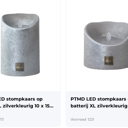
D stompkaars op
PTMD LED stompkaars
L zilverkleurig 10 x 15
batterij XL zilverkleurig
10 cm
773
Voorraad: 1221