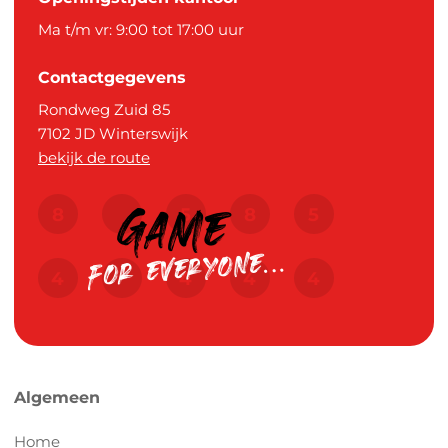
Ma t/m vr: 9:00 tot 17:00 uur
Contactgegevens
Rondweg Zuid 85
7102 JD
Winterswijk
bekijk de route
Algemeen
Home