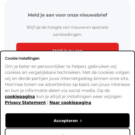
Meld je aan voor onze nieuwsbrief
Blijf op de hoogte van nieuws en speciale
aanbiedingen.
Meld je nu aan
Cookie Instellingen
Om je beter en persoonlijker te helpen, gebruiken wij
cookies en vergelijkbare technieken. Met de cookies volgen
wij en derde partijen jouw internetgedrag binnen onze site.
Hiermee tonen we advertenties op basis van jouw interesse
en kun je informatie delen via social media. Op de
cookiepagina
kun je altijd je instellingen weer wijzigen.
Algemene Voorwaarden
Privacy Statement
|
Naar cookiepagina
Verzend- en betaalinformatie
Privacy Policy
Cookies
Accepteren
Copyright © Ready4Bingo. Alle prijzen zijn exclusief BTW,