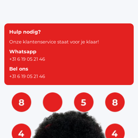
Hulp nodig?
Onze klantenservice staat voor je klaar!
Whatsapp
+31 6 19 05 21 46
Bel ons
+31 6 19 05 21 46