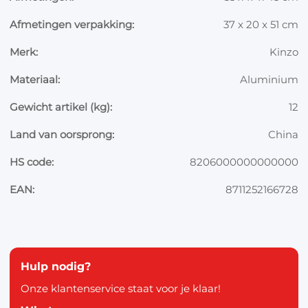
Afmetingen verpakking:
37 x 20 x 51 cm
Merk:
Kinzo
Materiaal:
Aluminium
Gewicht artikel (kg):
12
Land van oorsprong:
China
HS code:
8206000000000000
EAN:
8711252166728
Hulp nodig?
Onze klantenservice staat voor je klaar!