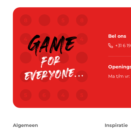
Bel ons
+31 6 1
Openings
Ma t/m vr:
Algemeen
Inspiratie