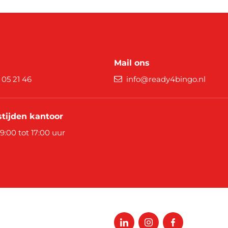
Mail ons
9 05 21 46
info@ready4bingo.nl
tijden kantoor
 9:00 tot 17:00 uur