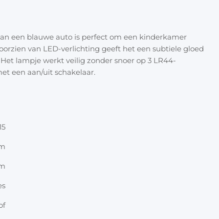
Halloween
Overige 
Oranje artikelen
 van een blauwe auto is perfect om een kinderkamer
voorzien van LED-verlichting geeft het een subtiele gloed
Feest- & verkleedartikelen
r. Het lampje werkt veilig zonder snoer op 3 LR44-
et een aan/uit schakelaar.
Cadeau accessoires
Tasjes
Inpakpa
Lint & t
15
cm
Kaarten 
cm
Stickers
es
of