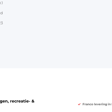
.1
nd
23
en, recreatie- &
Franco levering in