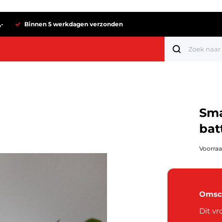
,-
Binnen 5 werkdagen verzonden
Sma
bat
Voorraa
Omsch
Tot 1 euro
Dit vr