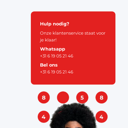
kerstdecoratie
Hulp nodig?
Onze klantenservice staat voor
je klaar!
Whatsapp
+31 6 19 05 21 46
pier
Bel ons
+31 6 19 05 21 46
ouw
& labels