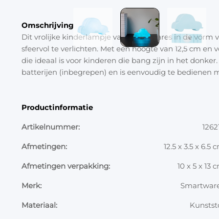
Omschrijving
Dit vrolijke kinderlampje van Smartwares in de vorm
sfeervol te verlichten. Met een hoogte van 12,5 cm en 
die ideaal is voor kinderen die bang zijn in het donke
batterijen (inbegrepen) en is eenvoudig te bedienen m
Productinformatie
Artikelnummer:
1262
Afmetingen:
12.5 x 3.5 x 6.5 
Afmetingen verpakking:
10 x 5 x 13 
Merk:
Smartwar
Materiaal:
Kunstst