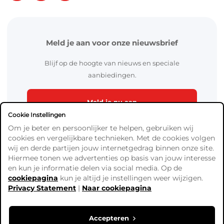
Meld je aan voor onze nieuwsbrief
Blijf op de hoogte van nieuws en speciale
aanbiedingen.
Meld je nu aan
Cookie Instellingen
Om je beter en persoonlijker te helpen, gebruiken wij
cookies en vergelijkbare technieken. Met de cookies volgen
wij en derde partijen jouw internetgedrag binnen onze site.
Hiermee tonen we advertenties op basis van jouw interesse
en kun je informatie delen via social media. Op de
cookiepagina
kun je altijd je instellingen weer wijzigen.
Algemene Voorwaarden
Privacy Statement
|
Naar cookiepagina
Verzend- en betaalinformatie
Privacy Policy
Cookies
Accepteren