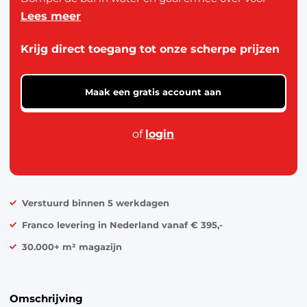
Lees meer
een verfrissend effect. Geschikt voor gebruik in de
tuin of het zwembad. De set bevat 30 ballen in
Krijg direct toegang tot onze scherpe prijzen
verschillende kleuren met een diameter van circa 5
cm.
Maak een gratis account aan
of
login
Verstuurd binnen 5 werkdagen
Franco levering in Nederland vanaf € 395,-
30.000+ m² magazijn
Omschrijving