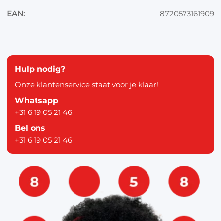
EAN:
8720573161909
Hulp nodig?
Onze klantenservice staat voor je klaar!
Whatsapp
+31 6 19 05 21 46
Bel ons
+31 6 19 05 21 46