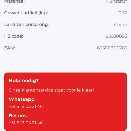
Materiaal:
Kunststof
Gewicht artikel (kg):
0.55
Land van oorsprong:
China
HS code:
95030095
EAN:
6951111800765
Hulp nodig?
Onze klantenservice staat voor je klaar!
Whatsapp
+31 6 19 05 21 46
Bel ons
+31 6 19 05 21 46