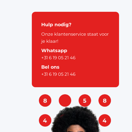
kerstdecoratie
Hulp nodig?
Onze klantenservice staat voor
je klaar!
Whatsapp
+31 6 19 05 21 46
pier
Bel ons
+31 6 19 05 21 46
ouw
& labels