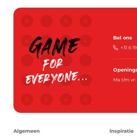
Bel ons
+31 6 1
Openings
Ma t/m vr:
Algemeen
Inspiratie