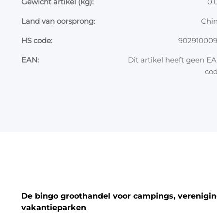
Gewicht artikel (kg):
0.
Land van oorsprong:
Chi
HS code:
90291000
EAN:
Dit artikel heeft geen E
co
De bingo groothandel voor campings, vereniging
vakantieparken