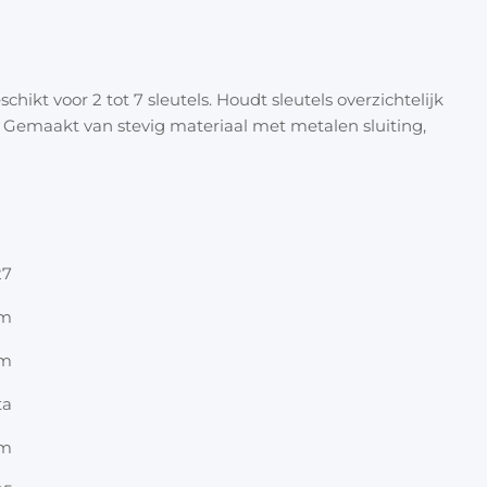
Halloween
Overige 
Oranje artikelen
hikt voor 2 tot 7 sleutels. Houdt sleutels overzichtelijk
Feest- & verkleedartikelen
 Gemaakt van stevig materiaal met metalen sluiting,
Cadeau accessoires
Tasjes
Inpakpa
27
Lint & t
cm
Kaarten 
cm
Stickers
ta
um