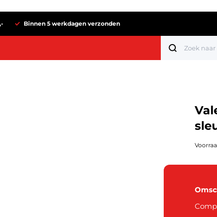
,-
Binnen 5 werkdagen verzonden
Val
sle
Voorraa
Omsch
Tot 1 euro
Compac