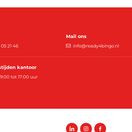
Mail ons
9 05 21 46
info@ready4bingo.nl
tijden kantoor
 9:00 tot 17:00 uur