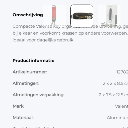
Omschrijving
Compacte Valenta key organizer in rode uitvoering, gesc
bij elkaar en voorkomt krassen op andere voorwerpen.
ideaal voor dagelijks gebruik.
Productinformatie
Artikelnummer:
1278
Afmetingen:
2 x 2 x 8.5 
Afmetingen verpakking:
2 x 7.5 x 12.5 
Merk:
Valen
Materiaal:
Alumini