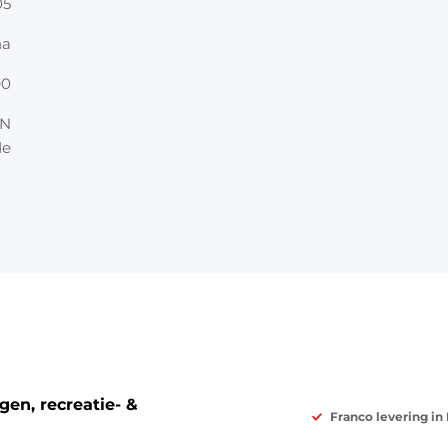
05
na
90
AN
de
en, recreatie- &
Franco levering in