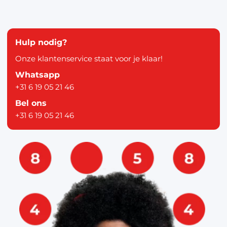
Hulp nodig?
Onze klantenservice staat voor je klaar!
Whatsapp
+31 6 19 05 21 46
Bel ons
+31 6 19 05 21 46