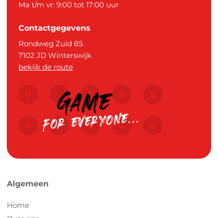
Ma t/m vr: 9:00 tot 17:00 uur
Contactgegevens
Rondweg Zuid 85
7102 JD
Winterswijk
bekijk de route
Algemeen
Home