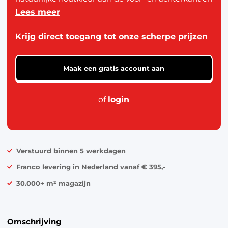
Lees meer
een witte zijkant. Het eenvoudige silhouet en de
neutrale tinten maken dit een stijlvol decoratie-
Krijg direct toegang tot onze scherpe prijzen
item voor het voorjaar of Pasen.
Maak een gratis account aan
of
login
Verstuurd binnen 5 werkdagen
Franco levering in Nederland vanaf € 395,-
30.000+ m² magazijn
Omschrijving