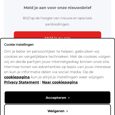
Meld je aan voor onze nieuwsbrief
Blijf op de hoogte van nieuws en speciale
aanbiedingen.
Meld je nu aan
Cookie Instellingen
Om je beter en persoonlijker te helpen, gebruiken wij
cookies en vergelijkbare technieken. Met de cookies volgen
wij en derde partijen jouw internetgedrag binnen onze site.
Hiermee tonen we advertenties op basis van jouw interesse
en kun je informatie delen via social media. Op de
cookiepagina
kun je altijd je instellingen weer wijzigen.
Algemene Voorwaarden
Privacy Statement
|
Naar cookiepagina
Verzend- en betaalinformatie
Privacy Policy
Cookies
Accepteren
Copyright © Ready4Bingo. Alle prijzen zijn exclusief BTW,
tenzij anders vermeld.
Weigeren