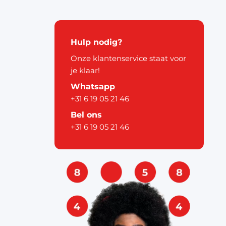
kerstdecoratie
Hulp nodig?
Onze klantenservice staat voor
je klaar!
Whatsapp
+31 6 19 05 21 46
pier
Bel ons
+31 6 19 05 21 46
ouw
& labels