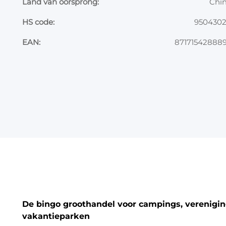
Land van oorsprong:
Chi
HS code:
950430
EAN:
87171542888
De bingo groothandel voor campings, vereniging
vakantieparken