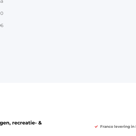
na
20
96
en, recreatie- &
Franco levering in