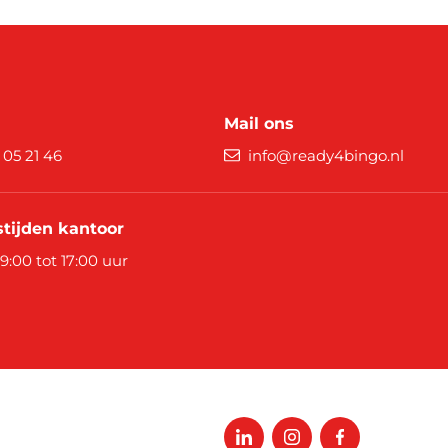
Mail ons
9 05 21 46
info@ready4bingo.nl
tijden kantoor
 9:00 tot 17:00 uur