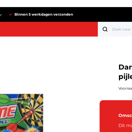
,-
Binnen 5 werkdagen verzonden
Dar
pij
Voorraa
Omsch
Tot 1 euro
Dit ma