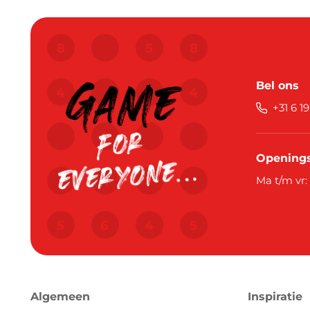
Bel ons
+31 6 1
Openings
Ma t/m vr:
Algemeen
Inspiratie