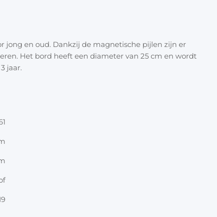
Halloween
Overige 
Oranje artikelen
or jong en oud. Dankzij de magnetische pijlen zijn er
Feest- & verkleedartikelen
deren. Het bord heeft een diameter van 25 cm en wordt
3 jaar.
Cadeau accessoires
Tasjes
Inpakpa
61
Lint & t
cm
Kaarten 
cm
Stickers
of
19