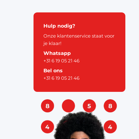
kerstdecoratie
Hulp nodig?
Onze klantenservice staat voor
je klaar!
Whatsapp
+31 6 19 05 21 46
pier
Bel ons
+31 6 19 05 21 46
ouw
& labels