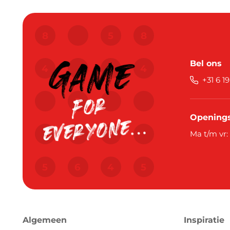
Bel ons
+31 6 1
Openings
Ma t/m vr:
Algemeen
Inspiratie