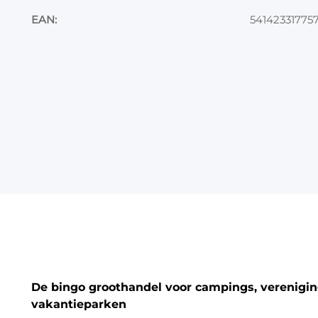
EAN:
54142331775
De bingo groothandel voor campings, vereniging
vakantieparken