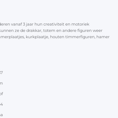
Halloween
Overige 
Oranje artikelen
ren vanaf 3 jaar hun creativiteit en motoriek
Feest- & verkleedartikelen
 kunnen ze de drakkar, totem en andere figuren weer
merplaatjes, kurkplaatje, houten timmerfiguren, hamer
Cadeau accessoires
Tasjes
Inpakpa
Lint & t
37
Kaarten 
cm
of
Stickers
34
na