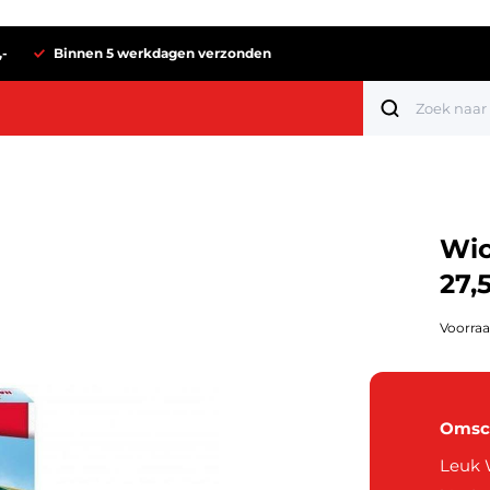
,-
Binnen 5 werkdagen verzonden
Wic
27,
Voorraa
Omsch
Tot 1 euro
Leuk 