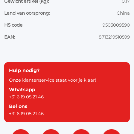
Gewicht artikel (kg):
0.17
Land van oorsprong:
China
HS code:
9503009590
EAN:
8713219510599
Hulp nodig?
Onze klantenservice staat voor je klaar!
Whatsapp
+31 6 19 05 21 46
Bel ons
+31 6 19 05 21 46