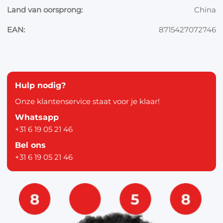
Land van oorsprong:
China
EAN:
8715427072746
Hulp nodig?
Onze klantenservice staat voor je klaar!
Whatsapp
+31 6 19 05 21 46
Bel ons
+31 6 19 05 21 46