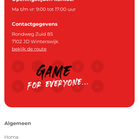
Ma t/m vr: 9:00 tot 17:00 uur
Contactgegevens
Rondweg Zuid 85
7102 JD
Winterswijk
bekijk de route
Algemeen
Home