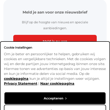
Meld je aan voor onze nieuwsbrief
Blijf op de hoogte van nieuws en speciale
aanbiedingen.
Meld je nu aan
Cookie Instellingen
Om je beter en persoonlijker te helpen, gebruiken wij
cookies en vergelijkbare technieken. Met de cookies volgen
wij en derde partijen jouw internetgedrag binnen onze site.
Hiermee tonen we advertenties op basis van jouw interesse
en kun je informatie delen via social media. Op de
cookiepagina
kun je altijd je instellingen weer wijzigen.
Algemene Voorwaarden
Privacy Statement
|
Naar cookiepagina
Verzend- en betaalinformatie
Privacy Policy
Cookies
Accepteren
Copyright © Ready4Bingo. Alle prijzen zijn exclusief BTW,