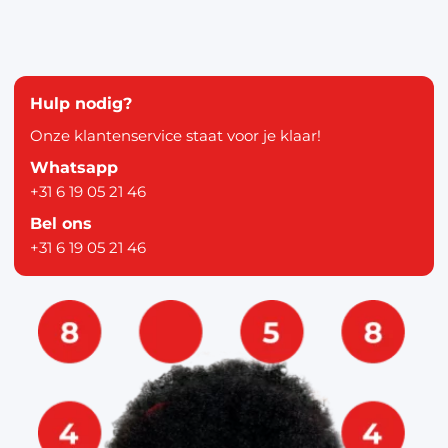
Hulp nodig?
Onze klantenservice staat voor je klaar!
Whatsapp
+31 6 19 05 21 46
Bel ons
+31 6 19 05 21 46