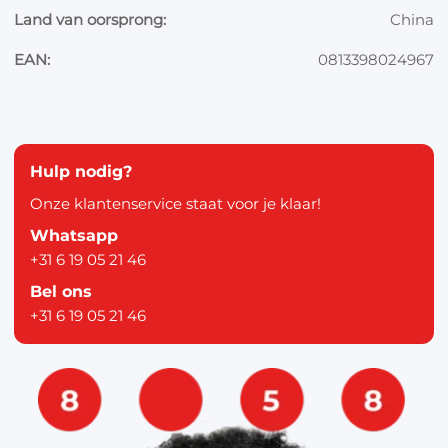
Land van oorsprong:
China
EAN:
0813398024967
Hulp nodig?
Onze klantenservice staat voor je klaar!
Whatsapp
+31 6 19 05 21 46
Bel ons
+31 6 19 05 21 46