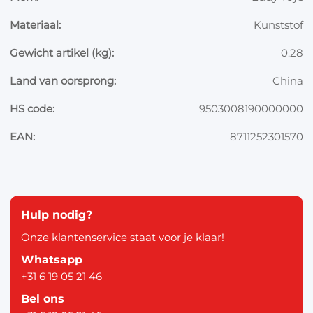
Materiaal:
Kunststof
Gewicht artikel (kg):
0.28
Land van oorsprong:
China
HS code:
9503008190000000
EAN:
8711252301570
Hulp nodig?
Onze klantenservice staat voor je klaar!
Whatsapp
+31 6 19 05 21 46
Bel ons