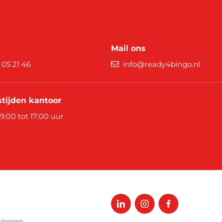
Mail ons
9 05 21 46
info@ready4bingo.nl
tijden kantoor
 9:00 tot 17:00 uur
iseren