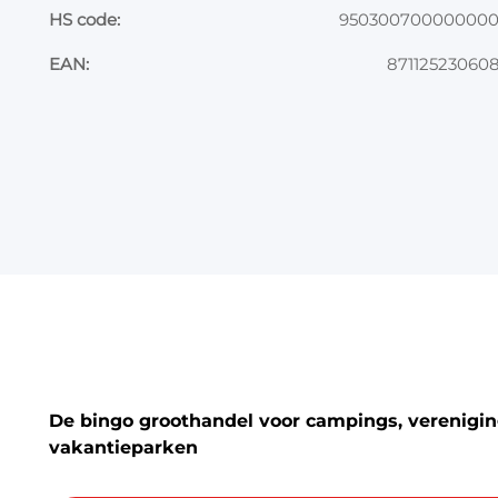
HS code:
95030070000000
EAN:
87112523060
De bingo groothandel voor campings, vereniging
vakantieparken