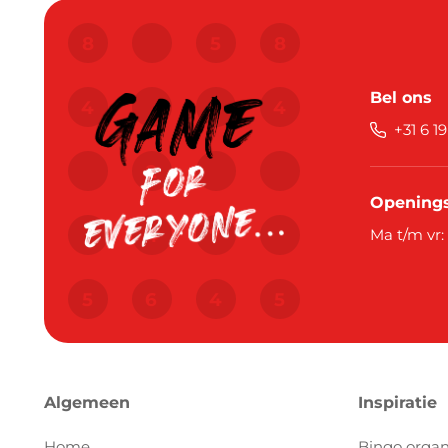
Bel ons
+31 6 1
Openings
Ma t/m vr:
Algemeen
Inspiratie
Home
Bingo organ