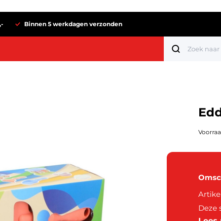
,-
Binnen 5 werkdagen verzonden
Edd
Voorraa
Omsch
Artike
Tot 1 euro
Deze s
Lees