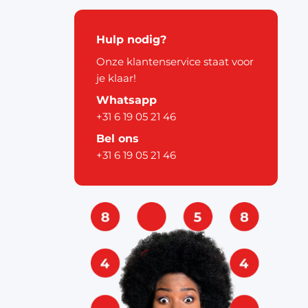
kerstdecoratie
Hulp nodig?
Onze klantenservice staat voor
je klaar!
Whatsapp
+31 6 19 05 21 46
Bel ons
pier
+31 6 19 05 21 46
ouw
& labels