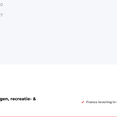
00
87
en, recreatie- &
Franco levering in