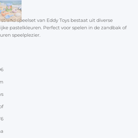
Halloween
Overige 
Oranje artikelen
ze strand speelset van Eddy Toys bestaat uit diverse
lijke pastelkleuren. Perfect voor spelen in de zandbak of
Feest- & verkleedartikelen
uren speelplezier.
Cadeau accessoires
Tasjes
Inpakpa
96
Lint & t
cm
ys
Kaarten 
of
Stickers
76
na