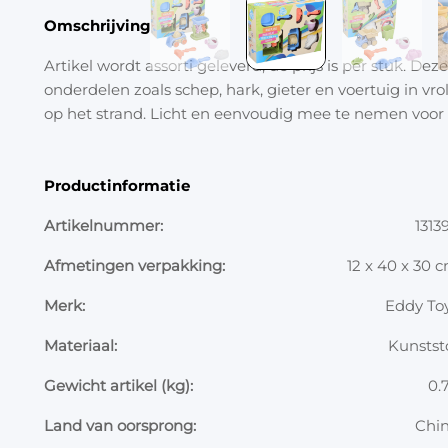
Omschrijving
Artikel wordt assorti geleverd, de prijs is per stuk. De
onderdelen zoals schep, hark, gieter en voertuig in vro
op het strand. Licht en eenvoudig mee te nemen voor 
Productinformatie
Artikelnummer:
1313
Afmetingen verpakking:
12 x 40 x 30 
Merk:
Eddy To
Materiaal:
Kunstst
Gewicht artikel (kg):
0.
Land van oorsprong:
Chi