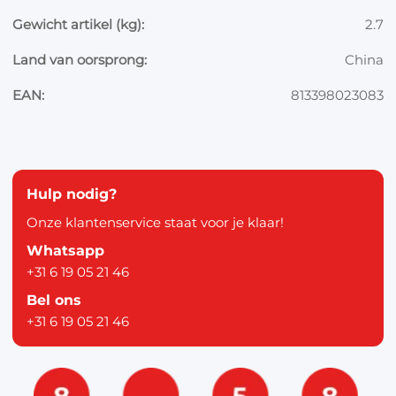
Gewicht artikel (kg):
2.7
Land van oorsprong:
China
EAN:
813398023083
Hulp nodig?
Onze klantenservice staat voor je klaar!
Whatsapp
+31 6 19 05 21 46
Bel ons
+31 6 19 05 21 46