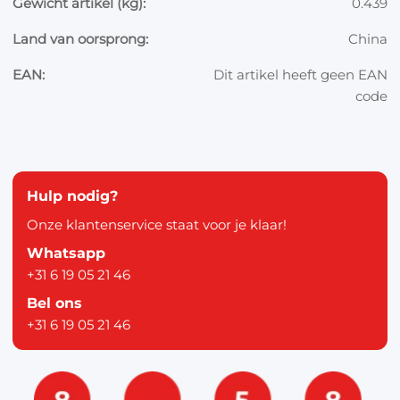
Gewicht artikel (kg):
0.439
Land van oorsprong:
China
EAN:
Dit artikel heeft geen EAN
code
Hulp nodig?
Onze klantenservice staat voor je klaar!
Whatsapp
+31 6 19 05 21 46
Bel ons
+31 6 19 05 21 46