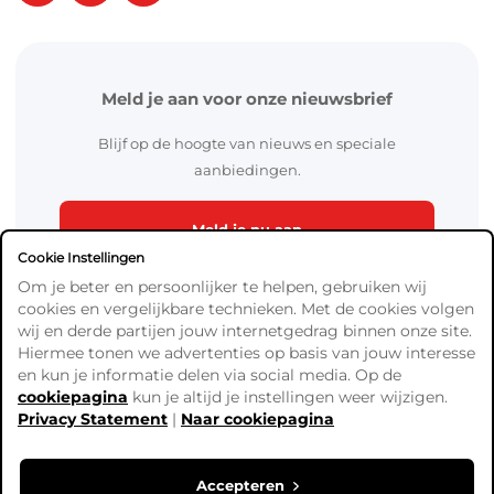
Meld je aan voor onze nieuwsbrief
Blijf op de hoogte van nieuws en speciale
aanbiedingen.
Meld je nu aan
Cookie Instellingen
Om je beter en persoonlijker te helpen, gebruiken wij
cookies en vergelijkbare technieken. Met de cookies volgen
wij en derde partijen jouw internetgedrag binnen onze site.
Hiermee tonen we advertenties op basis van jouw interesse
en kun je informatie delen via social media. Op de
cookiepagina
kun je altijd je instellingen weer wijzigen.
Algemene Voorwaarden
Privacy Statement
|
Naar cookiepagina
Verzend- en betaalinformatie
Privacy Policy
Cookies
Accepteren