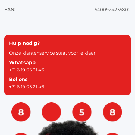
EAN:
5400924235802
Hulp nodig?
Onze klantenservice staat voor je klaar!
Whatsapp
+31 6 19 05 21 46
Bel ons
+31 6 19 05 21 46