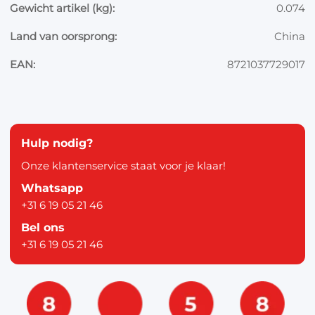
Gewicht artikel (kg):
0.074
Land van oorsprong:
China
EAN:
8721037729017
Hulp nodig?
Onze klantenservice staat voor je klaar!
Whatsapp
+31 6 19 05 21 46
Bel ons
+31 6 19 05 21 46