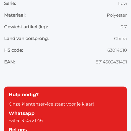
Serie:
Lovi
Materiaal:
Polyester
Gewicht artikel (kg):
0.7
Land van oorsprong:
China
HS code:
63014010
EAN:
8714503431491
Hulp nodig?
Onze klantenservice staat voor je klaar!
Whatsapp
+31 6 19 05 21 46
Bel ons