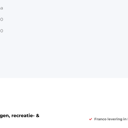
na
80
80
en, recreatie- &
Franco levering in