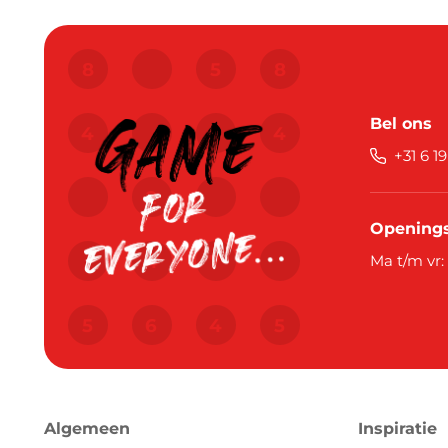
Bel ons
+31 6 1
Openings
Ma t/m vr:
Algemeen
Inspiratie