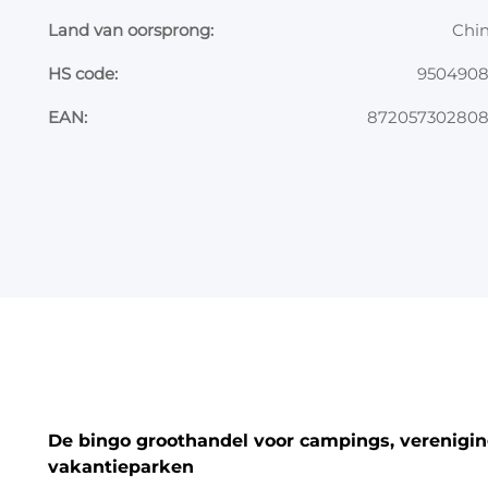
Land van oorsprong:
Chi
HS code:
950490
EAN:
87205730280
De bingo groothandel voor campings, vereniging
vakantieparken