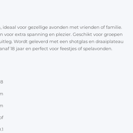
Halloween
Overige 
Oranje artikelen
 ideaal voor gezellige avonden met vrienden of familie.
Feest- & verkleedartikelen
en voor extra spanning en plezier. Geschikt voor groepen
uitleg. Wordt geleverd met een shotglas en draaiplateau
Cadeau accessoires
Tasjes
naf 18 jaar en perfect voor feestjes of spelavonden.
Inpakpa
Lint & t
28
Kaarten 
cm
cm
Stickers
of
.1