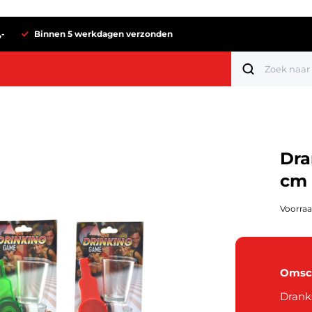
,-
Binnen 5 werkdagen verzonden
Dra
cm 
Voorraa
Omsch
Tot 1 euro
Dranks