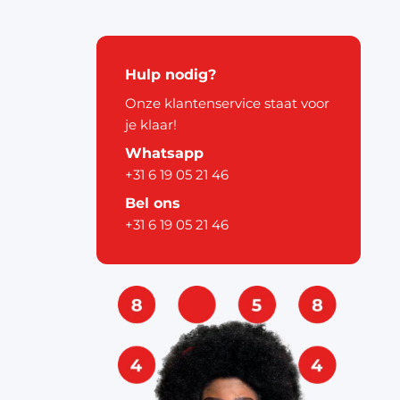
kerstdecoratie
Hulp nodig?
Onze klantenservice staat voor
je klaar!
Whatsapp
+31 6 19 05 21 46
pier
Bel ons
+31 6 19 05 21 46
ouw
& labels