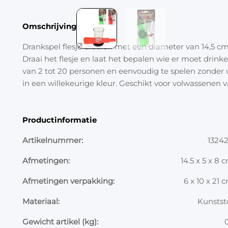
Omschrijving
Drankspel flesje draaien met een diameter van 14,5 cm,
Draai het flesje en laat het bepalen wie er moet drink
van 2 tot 20 personen en eenvoudig te spelen zonder 
in een willekeurige kleur. Geschikt voor volwassenen va
Productinformatie
Artikelnummer:
1324
Afmetingen:
14.5 x 5 x 8 
Afmetingen verpakking:
6 x 10 x 21 
Materiaal:
Kunstst
Gewicht artikel (kg):
0