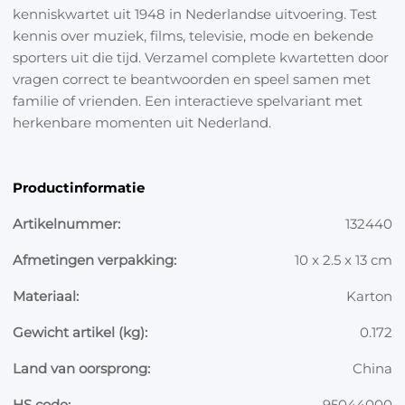
kenniskwartet uit 1948 in Nederlandse uitvoering. Test
kennis over muziek, films, televisie, mode en bekende
sporters uit die tijd. Verzamel complete kwartetten door
vragen correct te beantwoorden en speel samen met
familie of vrienden. Een interactieve spelvariant met
herkenbare momenten uit Nederland.
Productinformatie
Artikelnummer:
132440
Afmetingen verpakking:
10 x 2.5 x 13 cm
Materiaal:
Karton
Gewicht artikel (kg):
0.172
Land van oorsprong:
China
HS code:
95044000