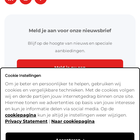
Meld je aan voor onze nieuwsbrief
Blijf op de hoogte van nieuws en speciale
aanbiedingen.
Meld je nu aan
Cookie Instellingen
Om je beter en persoonlijker te helpen, gebruiken wij
cookies en vergelijkbare technieken. Met de cookies volgen
wij en derde partijen jouw internetgedrag binnen onze site.
Hiermee tonen we advertenties op basis van jouw interesse
en kun je informatie delen via social media. Op de
cookiepagina
kun je altijd je instellingen weer wijzigen.
Algemene Voorwaarden
Privacy Statement
|
Naar cookiepagina
Verzend- en betaalinformatie
Privacy Policy
Cookies