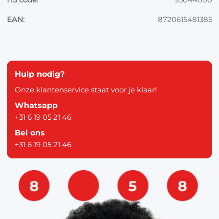
EAN:
8720615481385
Hulp nodig?
Onze klantenservice staat voor je klaar!
Whatsapp
+31 6 19 05 21 46
Bel ons
+31 6 19 05 21 46