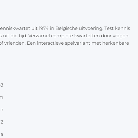
Halloween
Overige 
Oranje artikelen
enniskwartet uit 1974 in Belgische uitvoering. Test kennis
Feest- & verkleedartikelen
s uit die tijd. Verzamel complete kwartetten door vragen
f vrienden. Een interactieve spelvariant met herkenbare
Cadeau accessoires
Tasjes
Inpakpa
Lint & t
48
Kaarten 
cm
on
Stickers
72
na