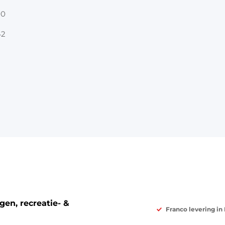
00
42
en, recreatie- &
Franco levering in