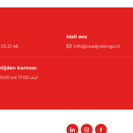
Mail ons
9 05 21 46
info@ready4bingo.nl
tijden kantoor
 9:00 tot 17:00 uur