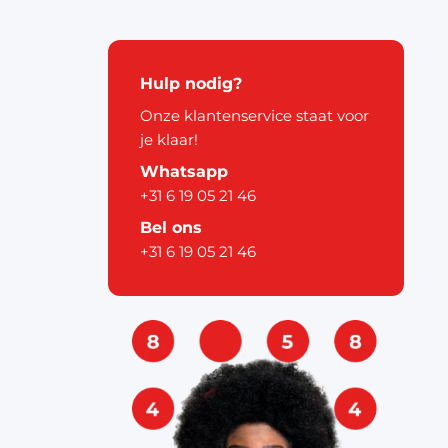
kerstdecoratie
Hulp nodig?
Onze klantenservice staat voor
je klaar!
Whatsapp
+31 6 19 05 21 46
pier
Bel ons
+31 6 19 05 21 46
ouw
& labels