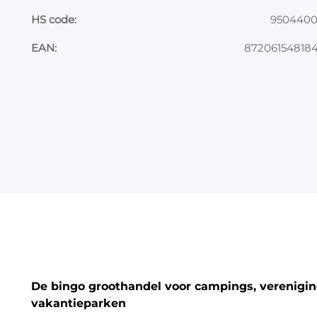
HS code:
950440
EAN:
87206154818
De bingo groothandel voor campings, vereniging
vakantieparken