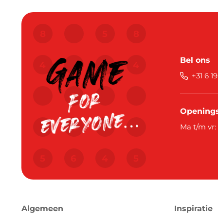
Bel ons
+31 6 1
Openings
Ma t/m vr:
Algemeen
Inspiratie