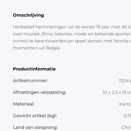
Omschrijving
Herbeleef herinneringen uit de eerste 18 jaar met dit k
over muziek, films, televisie, mode en bekende sporter
correct te beantwoorden en speel samen met familie o
momenten uit Belgie.
Productinformatie
Artikelnummer:
1324
Afmetingen verpakking:
10 x 2.5 x 13 
Materiaal:
Kart
Gewicht artikel (kg):
0.1
Land van oorsprong:
Chi