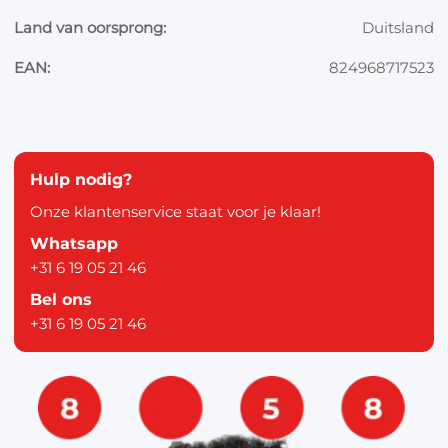
Land van oorsprong:
Duitsland
EAN:
824968717523
Hulp nodig?
Onze klantenservice staat voor je klaar!
Whatsapp
+31 6 19 05 21 46
Bel ons
+31 6 19 05 21 46