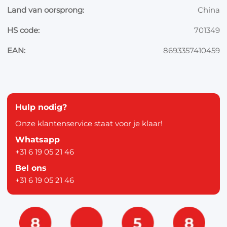
Land van oorsprong:
China
HS code:
701349
EAN:
8693357410459
Hulp nodig?
Onze klantenservice staat voor je klaar!
Whatsapp
+31 6 19 05 21 46
Bel ons
+31 6 19 05 21 46