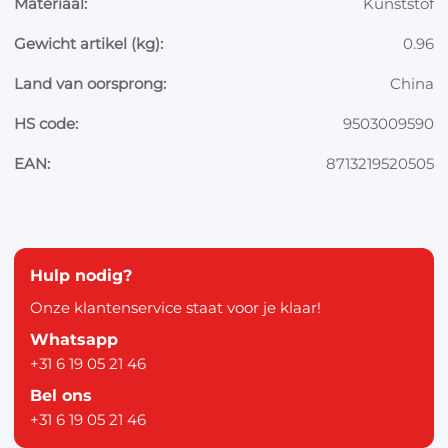
Materiaal:
Kunststof
Gewicht artikel (kg):
0.96
Land van oorsprong:
China
HS code:
9503009590
EAN:
8713219520505
Hulp nodig?
Onze klantenservice staat voor je klaar!
Whatsapp
+31 6 19 05 21 46
Bel ons
+31 6 19 05 21 46