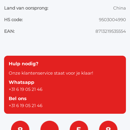
Land van oorsprong:
China
HS code:
9503004990
EAN:
8713219535554
Hulp nodig?
Onze klantenservice staat voor je klaar!
Whatsapp
+31 6 19 05 21 46
Bel ons
+31 6 19 05 21 46