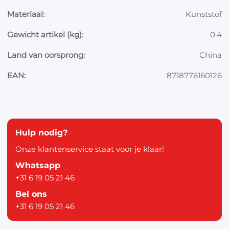
Materiaal:
Kunststof
Gewicht artikel (kg):
0.4
Land van oorsprong:
China
EAN:
8718776160126
Hulp nodig?
Onze klantenservice staat voor je klaar!
Whatsapp
+31 6 19 05 21 46
Bel ons
+31 6 19 05 21 46