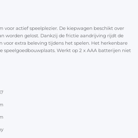
Halloween
Overige 
Oranje artikelen
 voor actief speelplezier. De kiepwagen beschikt over
Feest- & verkleedartikelen
orden gelost. Dankzij de frictie aandrijving rijdt de
n voor extra beleving tijdens het spelen. Het herkenbare
Cadeau accessoires
Tasjes
re speelgoedbouwplaats. Werkt op 2 x AAA batterijen niet
Inpakpa
Lint & t
37
Kaarten 
cm
Stickers
cm
ay