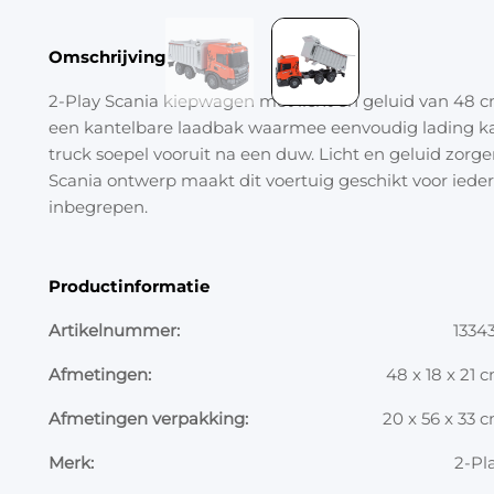
Omschrijving
2-Play Scania kiepwagen met licht en geluid van 48 cm
een kantelbare laadbak waarmee eenvoudig lading kan w
truck soepel vooruit na een duw. Licht en geluid zorge
Scania ontwerp maakt dit voertuig geschikt voor iede
inbegrepen.
Productinformatie
Artikelnummer:
1334
Afmetingen:
48 x 18 x 21 
Afmetingen verpakking:
20 x 56 x 33 
Merk:
2-Pl