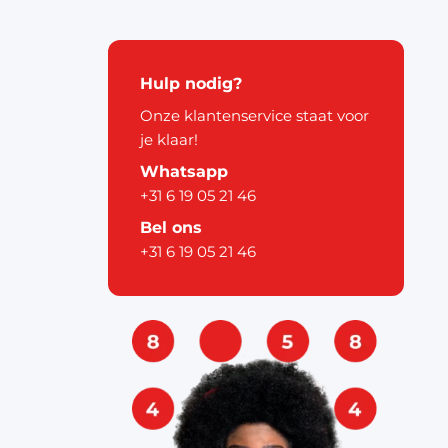
kerstdecoratie
Hulp nodig?
Onze klantenservice staat voor
je klaar!
Whatsapp
+31 6 19 05 21 46
pier
Bel ons
+31 6 19 05 21 46
ouw
& labels