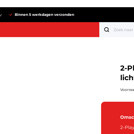
,-
Binnen 5 werkdagen verzonden
2-P
lic
Voorraa
Omsch
Tot 1 euro
2-Pla