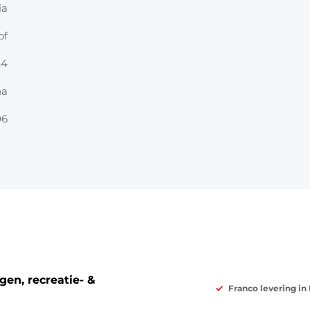
ia
of
.4
na
06
en, recreatie- &
Franco levering in