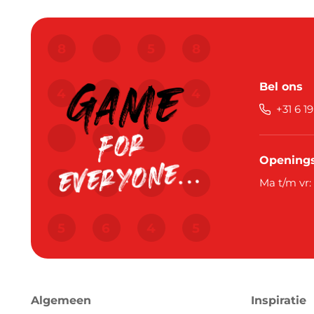
Bel ons
+31 6 1
Openings
Ma t/m vr:
Algemeen
Inspiratie