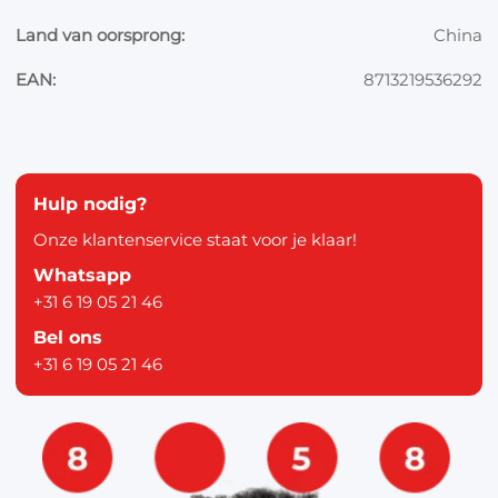
Land van oorsprong:
China
EAN:
8713219536292
Hulp nodig?
Onze klantenservice staat voor je klaar!
Whatsapp
+31 6 19 05 21 46
Bel ons
+31 6 19 05 21 46