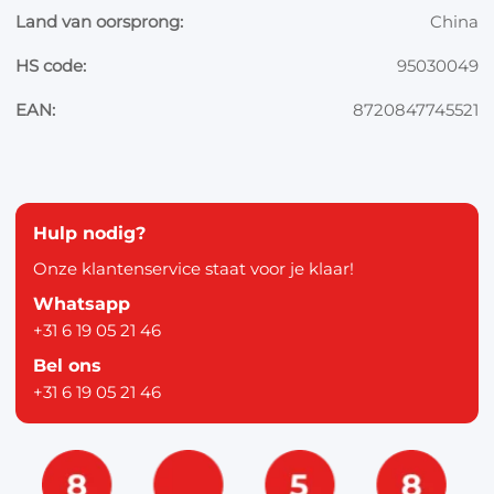
Land van oorsprong:
China
HS code:
95030049
EAN:
8720847745521
Hulp nodig?
Onze klantenservice staat voor je klaar!
Whatsapp
+31 6 19 05 21 46
Bel ons
+31 6 19 05 21 46