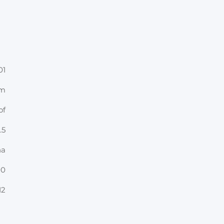
01
cm
of
.5
na
00
12