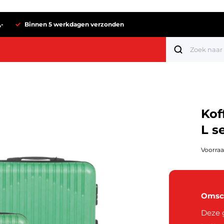
,-
Binnen 5 werkdagen verzonden
Kof
L s
Voorraa
Omsch
Tot 1 euro
Deze g