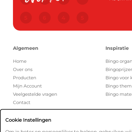
Algemeen
Inspiratie
Home
Bingo organ
Over ons
Bingoprijze
Producten
Bingo voor 
Mijn Account
Bingo them
Veelgestelde vragen
Bingo mater
Contact
Cookie Instellingen
Om je beter en persoonlijker te helpen, gebruiken wij