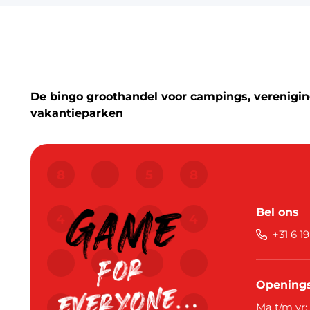
De bingo groothandel voor campings, vereniging
vakantieparken
Bel ons
+31 6 1
Openings
Ma t/m vr: