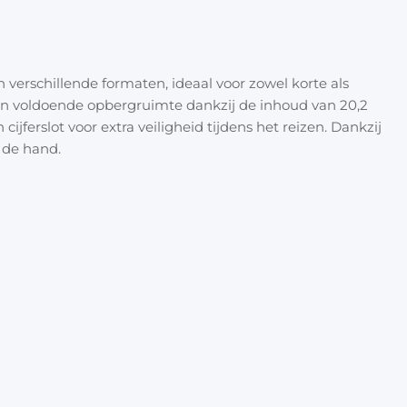
- Gewi
Halloween
Overige 
Kleine
Oranje artikelen
- Inho
- Afme
in verschillende formaten, ideaal voor zowel korte als
Feest- & verkleedartikelen
eden voldoende opbergruimte dankzij de inhoud van 20,2
- Gewi
h cijferslot voor extra veiligheid tijdens het reizen. Dankzij
Cadeau accessoires
Tasjes
j de hand.
Inpakpa
Lint & t
Kaarten 
Stickers