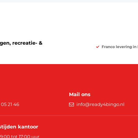
en, recreatie- &
Franco levering in
Mail ons
9 05 21 46
info@ready4bingo.nl
tijden kantoor
 9:00 tot 17:00 uur