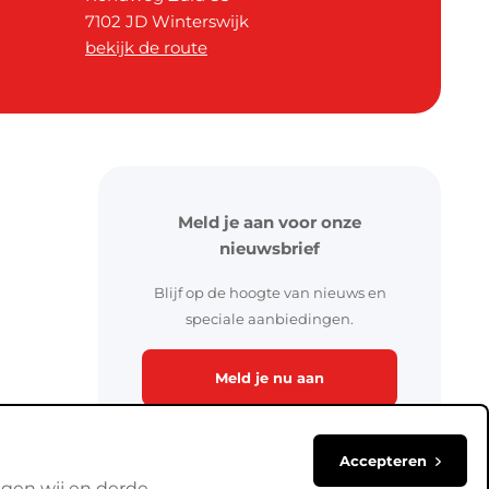
7102 JD
Winterswijk
bekijk de route
Meld je aan voor onze
nieuwsbrief
Blijf op de hoogte van nieuws en
speciale aanbiedingen.
Meld je nu aan
Accepteren
lgen wij en derde