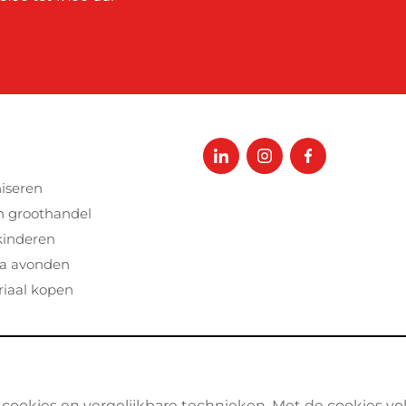
iseren
n groothandel
kinderen
a avonden
iaal kopen
 cookies en vergelijkbare technieken. Met de cookies vo