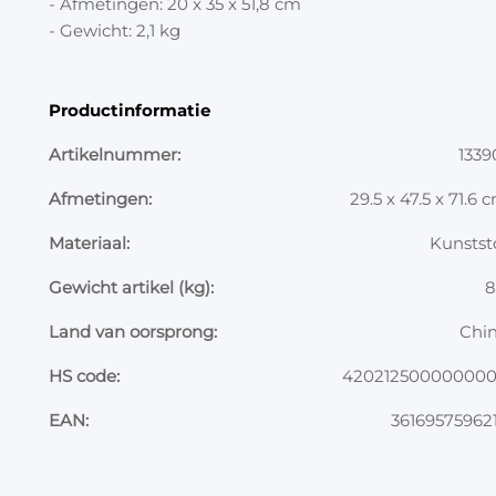
- Afmetingen: 20 x 35 x 51,8 cm
- Gewicht: 2,1 kg
Productinformatie
Artikelnummer:
1339
Afmetingen:
29.5 x 47.5 x 71.6 
Materiaal:
Kunstst
Gewicht artikel (kg):
8
Land van oorsprong:
Chi
HS code:
42021250000000
EAN:
36169575962