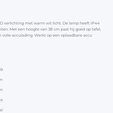
Halloween
Overige 
Oranje artikelen
D verlichting met warm wit licht. De lamp heeft IP44
Feest- & verkleedartikelen
ten. Met een hoogte van 38 cm past hij goed op tafel,
 een volle acculading. Werkt op een oplaadbare accu
Cadeau accessoires
Tasjes
Inpakpa
Lint & t
59
Kaarten 
cm
cm
Stickers
ze
al