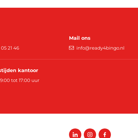
Mail ons
9 05 21 46
info@ready4bingo.nl
tijden kantoor
 9:00 tot 17:00 uur