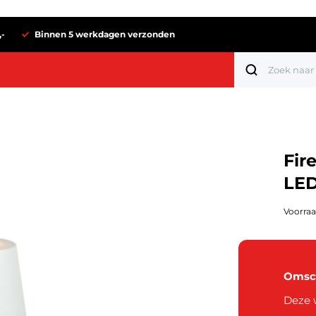
,-
Binnen 5 werkdagen verzonden
Fir
LED
Voorraa
Omsch
Tot 1 euro
Deze w