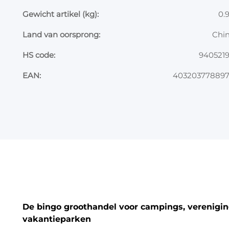
Gewicht artikel (kg):
0.
Land van oorsprong:
Chi
HS code:
940521
EAN:
40320377889
De bingo groothandel voor campings, vereniging
vakantieparken