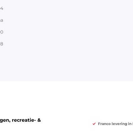
94
na
90
78
en, recreatie- &
Franco levering in