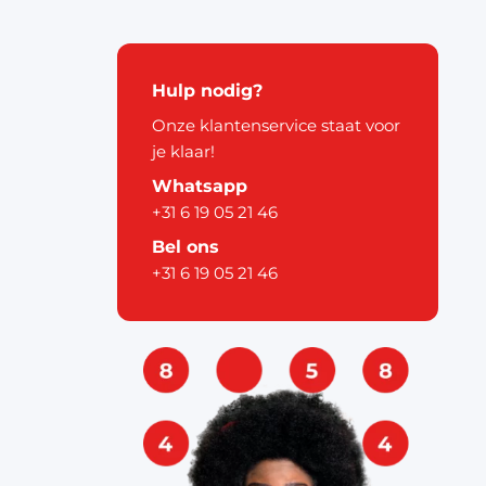
kerstdecoratie
Hulp nodig?
Onze klantenservice staat voor
je klaar!
Whatsapp
+31 6 19 05 21 46
pier
Bel ons
+31 6 19 05 21 46
ouw
& labels