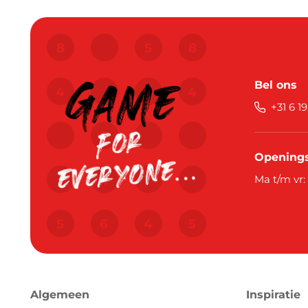
Bel ons
+31 6 1
Openings
Ma t/m vr:
Algemeen
Inspiratie