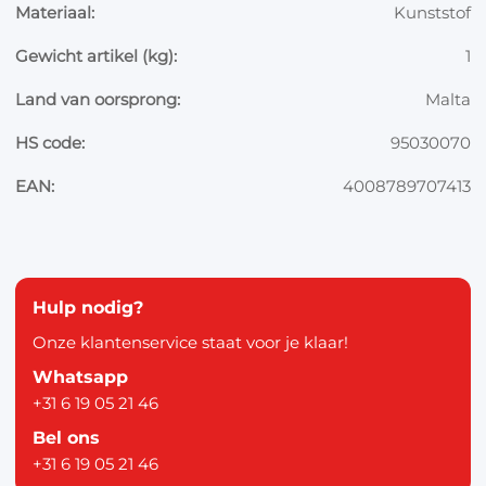
Materiaal:
Kunststof
Gewicht artikel (kg):
1
Land van oorsprong:
Malta
HS code:
95030070
EAN:
4008789707413
Hulp nodig?
Onze klantenservice staat voor je klaar!
Whatsapp
+31 6 19 05 21 46
Bel ons
+31 6 19 05 21 46