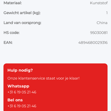
Materiaal:
Kunststof
Gewicht artikel (kg):
1
Land van oorsprong:
China
HS code:
95030081
EAN:
4894680029316
Hulp nodig?
Onze klantenservice staat voor je klaar!
Whatsapp
+31 6 19 05 21 46
Bel ons
+31 6 19 05 21 46