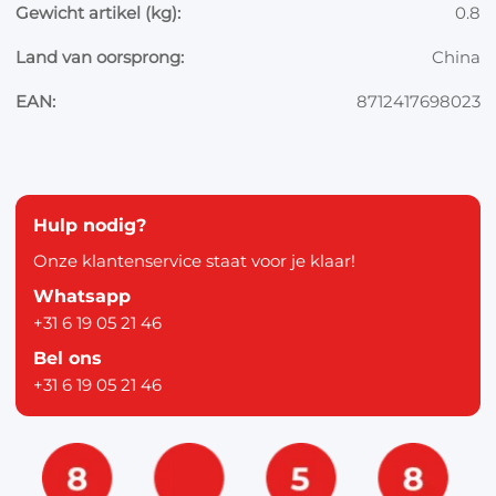
Gewicht artikel (kg):
0.8
Land van oorsprong:
China
EAN:
8712417698023
Hulp nodig?
Onze klantenservice staat voor je klaar!
Whatsapp
+31 6 19 05 21 46
Bel ons
+31 6 19 05 21 46