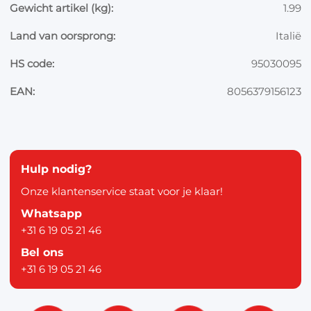
Gewicht artikel (kg):
1.99
Land van oorsprong:
Italië
HS code:
95030095
EAN:
8056379156123
Hulp nodig?
Onze klantenservice staat voor je klaar!
Whatsapp
+31 6 19 05 21 46
Bel ons
+31 6 19 05 21 46