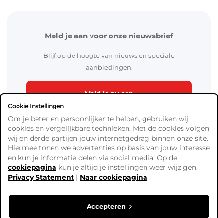
Meld je aan voor onze nieuwsbrief
Blijf op de hoogte van nieuws en speciale
aanbiedingen.
Meld je nu aan
Cookie Instellingen
Om je beter en persoonlijker te helpen, gebruiken wij
cookies en vergelijkbare technieken. Met de cookies volgen
wij en derde partijen jouw internetgedrag binnen onze site.
Hiermee tonen we advertenties op basis van jouw interesse
en kun je informatie delen via social media. Op de
cookiepagina
kun je altijd je instellingen weer wijzigen.
Algemene Voorwaarden
Privacy Statement
|
Naar cookiepagina
Verzend- en betaalinformatie
Privacy Policy
Cookies
Accepteren