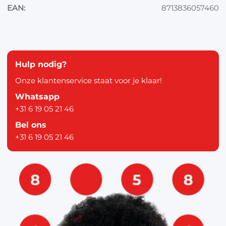
EAN:
8713836057460
Hulp nodig?
Onze klantenservice staat voor je klaar!
Whatsapp
+31 6 19 05 21 46
Bel ons
+31 6 19 05 21 46