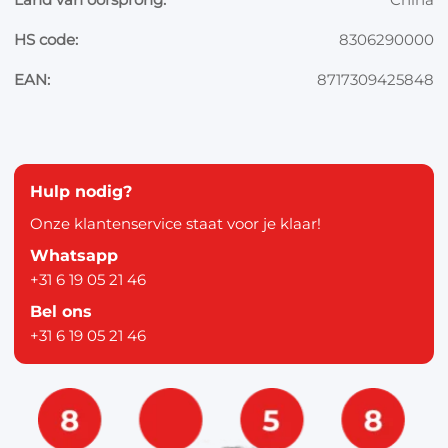
HS code:
8306290000
EAN:
8717309425848
Hulp nodig?
Onze klantenservice staat voor je klaar!
Whatsapp
+31 6 19 05 21 46
Bel ons
+31 6 19 05 21 46