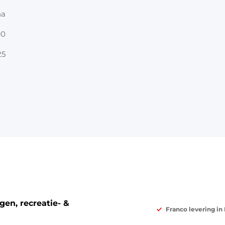
na
90
25
en, recreatie- &
Franco levering in