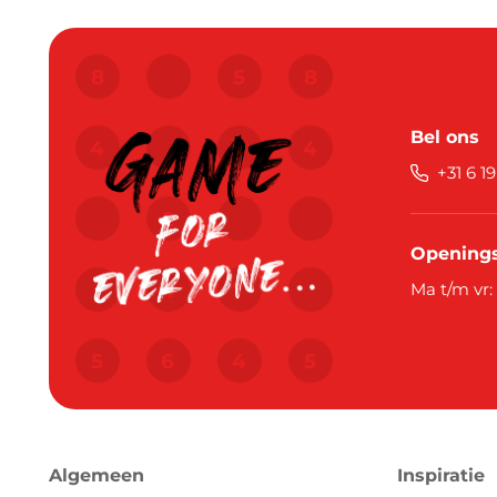
Bel ons
+31 6 1
Openings
Ma t/m vr:
Algemeen
Inspiratie