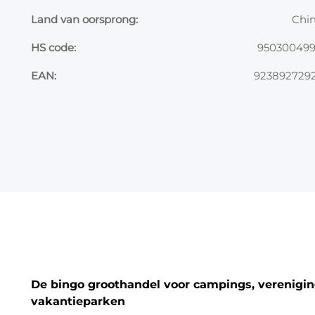
Land van oorsprong:
Chi
HS code:
95030049
EAN:
923892729
De bingo groothandel voor campings, vereniging
vakantieparken