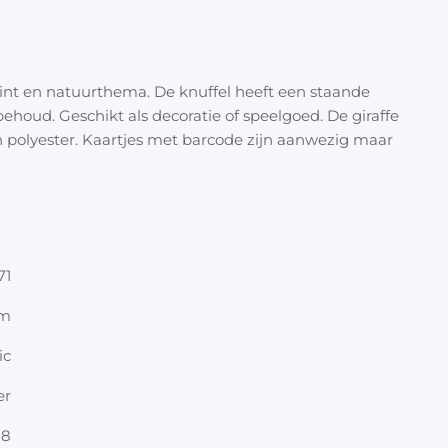
Halloween
Overige 
Oranje artikelen
rint en natuurthema. De knuffel heeft een staande
Feest- & verkleedartikelen
ehoud. Geschikt als decoratie of speelgoed. De giraffe
 polyester. Kaartjes met barcode zijn aanwezig maar
Cadeau accessoires
Tasjes
Inpakpa
Lint & t
71
Kaarten 
cm
ic
Stickers
er
18