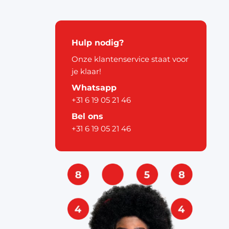
kerstdecoratie
Hulp nodig?
Onze klantenservice staat voor
je klaar!
Whatsapp
+31 6 19 05 21 46
pier
Bel ons
+31 6 19 05 21 46
ouw
& labels