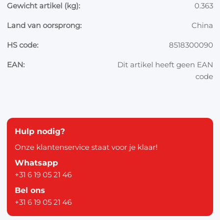
Gewicht artikel (kg):
0.363
Land van oorsprong:
China
HS code:
8518300090
EAN:
Dit artikel heeft geen EAN
code
Hulp nodig?
Onze klantenservice staat voor je klaar!
Whatsapp
+31 6 19 05 21 46
Bel ons
+31 6 19 05 21 46